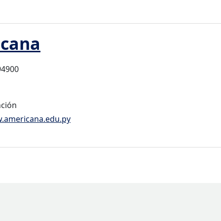
icana
94900
nción
w.americana.edu.py